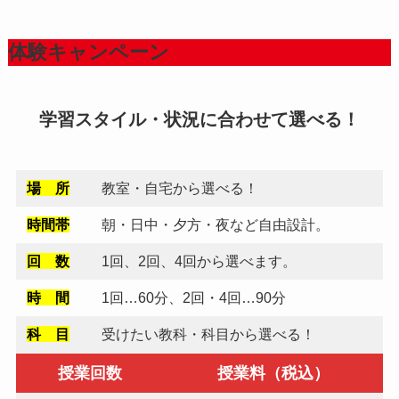
春から本物の個別指導を始めてみませんか。春の
キャンペーン実施中！【広島駅前校】
体験キャンペーン
2025年2月22日
福山校 予備校コース（少人数指導＆１対１指導）
学習スタイル・状況に合わせて選べる！
新設
2023年7月3日
場 所
教室・自宅から選べる！
ホームページリニューアル！
時間帯
朝・日中・夕方・夜など自由設計。
回 数
1回、2回、4回から選べます。
時 間
1回…60分、2回・4回…90分
科 目
受けたい教科・科目から選べる！
授業回数
授業料（税込）