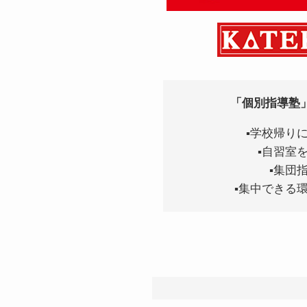
「個別指導塾
▪学校帰り
▪自習室
▪集団
▪集中できる