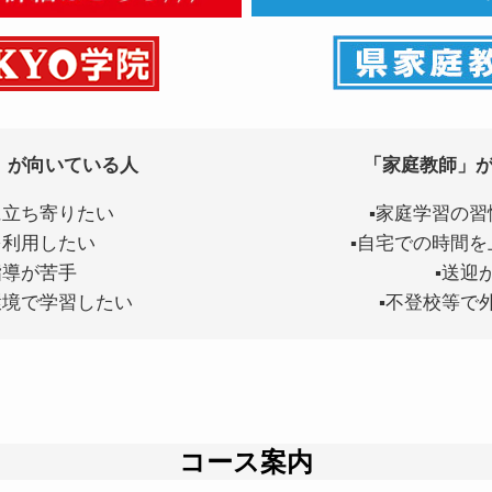
」が
向いている人
「家庭教師」
に立ち寄りたい
▪家庭学習の
を利用したい
▪自宅での時間を
指導が苦手
▪送迎
環境で学習したい
▪不登校等で
コース案内