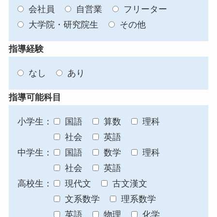
会社員
自営業
フリーター
大学院・研究院生
その他
指導経験
なし
あり
指導可能科目
小学生：
国語
算数
理科
社会
英語
中学生：
国語
数学
理科
社会
英語
高校生：
現代文
古文漢文
文系数学
理系数学
英語
物理
化学