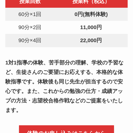
授業回数
授業料（税込）
2025年4月23日
60分×1回
0
円(無料体験)
新学期のスタートは上手く切れたかな？
90分×2回
11,000円
2025年3月1日
90分×4回
22,000円
岡山県公立高校一般入試・志願者倍率
2025年2月26日
1対1指導の体験、苦手部分の理解、学校の予習な
岡山県公立高校一般入試まであと2週間
ど、生徒さんのご要望にお応えする、本格的な体
験指導です。体験後も同じ先生が担当するので安
2025年1月17日
心です。また、これからの勉強の仕方・成績アッ
共通テスト始まる！！
プの方法・志望校合格作戦などのご提案をいたし
ます。
2024年10月15日
受験生応援中！