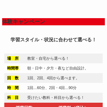
2025年12月16日
年末年始休業のお知らせ
体験キャンペーン
2025年12月15日
県立高校進学希望調査（第1次）が発表されまし
た
学習スタイル・状況に合わせて選べる！
2025年9月11日
頑張れ受験生！
場 所
教室・自宅から選べる！
時間帯
朝・日中・夕方・夜など自由設計。
2025年7月18日
回 数
1回、2回、4回から選べます。
いよいよ夏休み！
時 間
1回…60分、2回・4回…90分
2025年6月13日
科 目
受けたい教科・科目から選べる！
夏期講習申込受付中‼