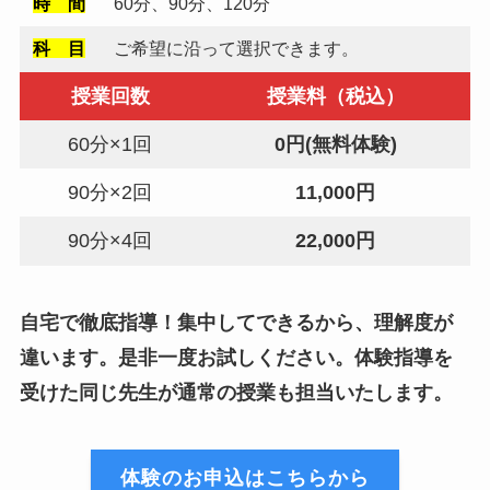
時 間
60分、90分、120分
科 目
ご希望に沿って選択できます。
2024年2月9日
岡山大学（工学部）推薦入試合格
授業回数
授業料（税込）
60分×1回
0
円(無料体験)
2024年1月26日
盈進中学2024合格速報
90分×2回
11,000円
90分×4回
22,000円
2023年9月29日
福山誠之館高校 塾向け入試説明会
自宅で徹底指導！集中してできるから、理解度が
2023年9月19日
違います。是非一度お試しください。体験指導を
盈進中学 塾向け入試説明会
受けた同じ先生が通常の授業も担当いたします。
2023年9月11日
盈進中学 プレ模擬試験の準備
体験のお申込はこちらから