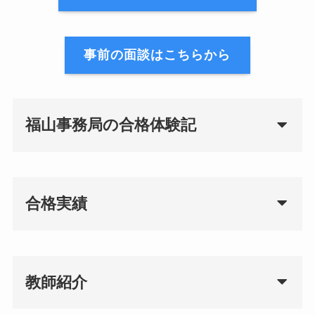
2023年7月10日
中学受験対策 仕上げはＫＡＴＥＫＹＯにお任
事前の面談はこちらから
せ！！
2023年7月10日
盈進中学 合格者インタビュー
福山事務局の合格体験記
2023年7月10日
広大附属福山中学 合格者インタビュー
合格実績
2023年7月3日
ホームページリニューアル！
教師紹介