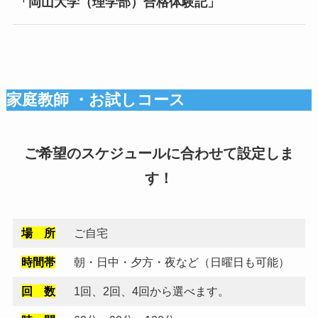
「岡山大学（理学部）合格体験記」
2025年2月21日
R７年度 広大附属福山中学合格速報
家庭教師 ・お試しコース
2025年1月24日
2025 【福山】私立中学受験 合格速報
ご希望のスケジュールに合わせて設定しま
2024年11月13日
す！
盈進中学ドリーム入試の受験対策(2024)Vol.2
2024年11月13日
場 所
ご自宅
盈進中学ドリーム入試の受験対策(2024)Vol.1
時間帯
朝・日中・夕方・夜など（日曜日も可能）
回 数
1回、2回、4回から選べます。
2024年2月29日
広大附属福山中学 合格体験記